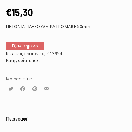
€
15,30
ΠΕΤΟΝΙΑ ΠΛΕΞΟΥΔΑ PATROMARE 50mm
Εξαντλημένο
Κωδικός προϊόντος:
013954
Κατηγορία:
uncat
Μοιραστείτε:
Τουίτα
Μοιραστείτε
Μοιραστείτε
Μοιραστείτε
το
το
το
στο
στο
με
Facebook
Pinterest
email
Περιγραφή