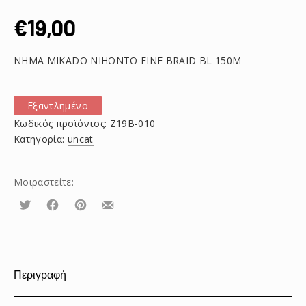
€
19,00
ΝΗΜΑ MIKADO NIHONTO FINE BRAID BL 150M
Εξαντλημένο
Κωδικός προϊόντος:
Z19B-010
Κατηγορία:
uncat
Μοιραστείτε:
Τουίτα
Μοιραστείτε
Μοιραστείτε
Μοιραστείτε
το
το
το
στο
στο
με
Facebook
Pinterest
email
Περιγραφή