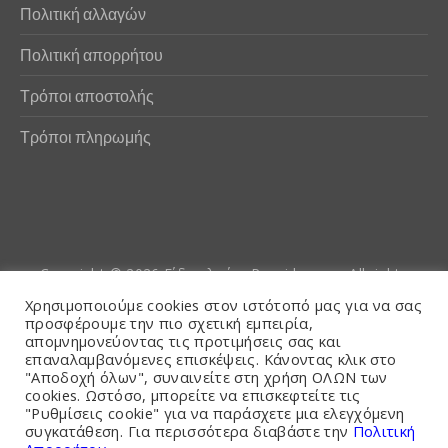
Πολιτική αλλαγών
Πολιτική απορρήτου
Τρόποι αποστολής
Τρόποι πληρωμής
Copyright © 2026
Είδη αλιείας Poseidwnn.gr
. All rights
reserved. Powered by
PlexusCore
Χρησιμοποιούμε cookies στον ιστότοπό μας για να σας
προσφέρουμε την πιο σχετική εμπειρία,
απομνημονεύοντας τις προτιμήσεις σας και
Όροι και Προϋποθέσεις
επαναλαμβανόμενες επισκέψεις. Κάνοντας κλικ στο
"Αποδοχή όλων", συναινείτε στη χρήση ΟΛΩΝ των
cookies. Ωστόσο, μπορείτε να επισκεφτείτε τις
"Ρυθμίσεις cookie" για να παράσχετε μια ελεγχόμενη
συγκατάθεση. Για περισσότερα διαβάστε την
Πολιτική