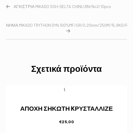
ΑΓΚΙΣΤΡΙΑ MIKADO SSH-DELTA CHINU BN/No2/10pcs
ΝΗΜΑ MIKADO TRYTHON DYN.100%MF/GR/0,20mm/250M/15,9KG/R.S
Σχετικά προϊόντα
ΑΠΟΧΗ ΣΗΚΩΤΗ KΡΥΣΤΑΛΛΙΖΕ
€
25,00