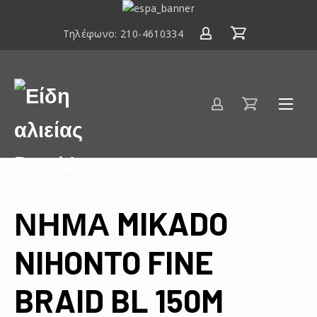
ΕΣΠΑ
2014-
Τηλέφωνο:
210-4610334
2020
Είδη
αλιείας
Poseidwnn.gr
ΝΗΜΑ MIKADO
NIHONTO FINE
BRAID BL 150M