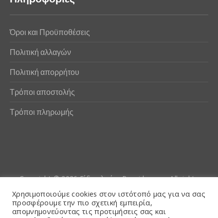
Όροι και Προϋποθέσεις
Πολιτική αλλαγών
Πολιτική απορρήτου
Τρόποι αποστολής
Τρόποι πληρωμής
Copyright © 2026
Είδη αλιείας Poseidwnn.gr
. All rights
reserved. Powered by
PlexusCore
Χρησιμοποιούμε cookies στον ιστότοπό μας για να σας
προσφέρουμε την πιο σχετική εμπειρία,
απομνημονεύοντας τις προτιμήσεις σας και
Όροι και Προϋποθέσεις