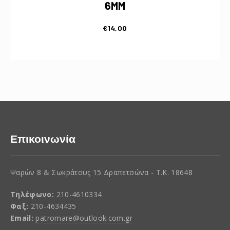
6MM
€
14,00
Επικοινωνία
Ψαρών 8 & Σωκράτους 15 Δραπετσώνα - Τ.Κ. 18648
Τηλέφωνο:
210-4610334
Φαξ:
210-4634435
Email:
patromare@outlook.com.gr