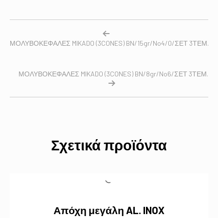
ΜΟΛΥΒΟΚΕΦΑΛΕΣ MIKADO (3CONES) BN/15gr/No4/0/ΣΕΤ 3ΤΕΜ.
ΜΟΛΥΒΟΚΕΦΑΛΕΣ MIKADO (3CONES) BN/8gr/No6/ΣΕΤ 3ΤΕΜ.
Σχετικά προϊόντα
Απόχη μεγάλη AL. INOX