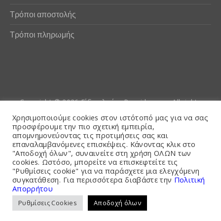
Τρόποι αποστολής
Τρόποι πληρωμής
Copyright © 2026
Είδη αλιείας Poseidwnn.gr
. All rights
reserved. Powered by
PlexusCore
Χρησιμοποιούμε cookies στον ιστότοπό μας για να σας
προσφέρουμε την πιο σχετική εμπειρία,
απομνημονεύοντας τις προτιμήσεις σας και
Όροι και Προϋποθέσεις
επαναλαμβανόμενες επισκέψεις. Κάνοντας κλικ στο
"Αποδοχή όλων", συναινείτε στη χρήση ΟΛΩΝ των
cookies. Ωστόσο, μπορείτε να επισκεφτείτε τις
"Ρυθμίσεις cookie" για να παράσχετε μια ελεγχόμενη
συγκατάθεση. Για περισσότερα διαβάστε την
Πολιτική
Απορρήτου
Ρυθμίσεις Cookies
Αποδοχή όλων