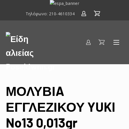
ΕΣΠΑ
2014-
Τηλέφωνο:
210-4610334
2020
Είδη
αλιείας
Poseidwnn.gr
ΜΟΛΥΒΙA
ΕΓΓΛΕΖΙΚΟΥ YUKI
No13 0,013gr