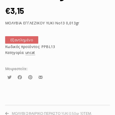
€
3,15
ΜΟΛΥΒΙA ΕΓΓΛΕΖΙΚΟΥ YUKI No13 0,013gr
Εξαντλημένο
Κωδικός προϊόντος:
PPBL13
Κατηγορία:
uncat
Μοιραστείτε:
Τουίτα
Μοιραστείτε
Μοιραστείτε
Μοιραστείτε
το
το
το
στο
στο
με
Facebook
Pinterest
email
ΜΟΛΥΒΙ ΣΦΑΙΡΙΚΟ ΠΕΡΑΣΤΟ YUKI 0.50gr 10ΤΕΜ.