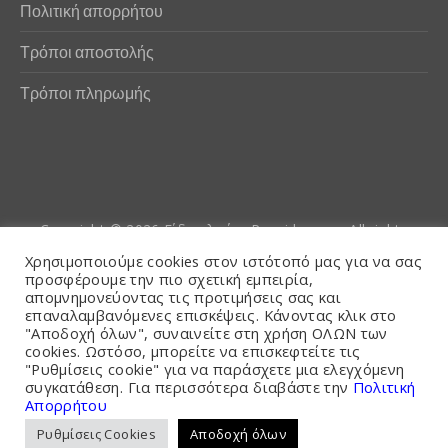
Πολιτική απορρήτου
Τρόποι αποστολής
Τρόποι πληρωμής
Copyright © 2026
Είδη αλιείας Poseidwnn.gr
. All rights
reserved. Powered by
PlexusCore
Χρησιμοποιούμε cookies στον ιστότοπό μας για να σας
προσφέρουμε την πιο σχετική εμπειρία,
απομνημονεύοντας τις προτιμήσεις σας και
Όροι και Προϋποθέσεις
επαναλαμβανόμενες επισκέψεις. Κάνοντας κλικ στο
"Αποδοχή όλων", συναινείτε στη χρήση ΟΛΩΝ των
cookies. Ωστόσο, μπορείτε να επισκεφτείτε τις
"Ρυθμίσεις cookie" για να παράσχετε μια ελεγχόμενη
συγκατάθεση. Για περισσότερα διαβάστε την
Πολιτική
Απορρήτου
Ρυθμίσεις Cookies
Αποδοχή όλων