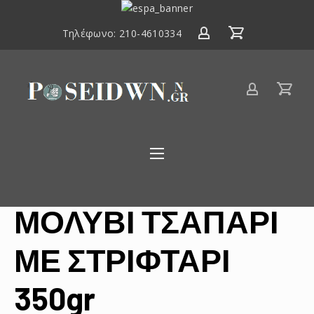
ΕΣΠΑ
2014-
Τηλέφωνο:
210-4610334
2020
Είδη
αλιείας
Poseidwnn.gr
ΜΟΛΥΒΙ ΤΣΑΠΑΡΙ
ΜΕ ΣΤΡΙΦΤΑΡΙ
350gr