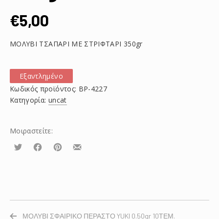
€
5,00
ΜΟΛΥΒΙ ΤΣΑΠΑΡΙ ΜΕ ΣΤΡΙΦΤΑΡΙ 350gr
Εξαντλημένο
Κωδικός προϊόντος:
ΒΡ-4227
Κατηγορία:
uncat
Μοιραστείτε:
Τουίτα
Μοιραστείτε
Μοιραστείτε
Μοιραστείτε
το
το
το
στο
στο
με
Facebook
Pinterest
email
ΜΟΛΥΒΙ ΣΦΑΙΡΙΚΟ ΠΕΡΑΣΤΟ YUKI 0.50gr 10ΤΕΜ.