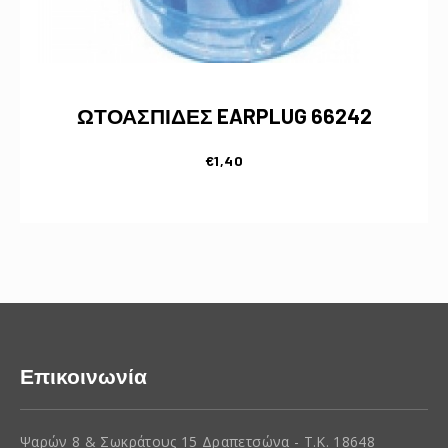
ΩΤΟΑΣΠΙΔΕΣ EARPLUG 66242
€
1,40
Επικοινωνία
Ψαρών 8 & Σωκράτους 15 Δραπετσώνα - Τ.Κ. 18648