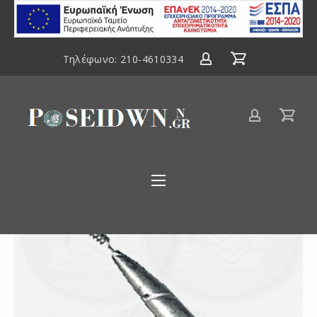
ΕΣΠΑ
2014-
2020
Τηλέφωνο:
210-4610334
Είδη
αλιείας
Poseidwnn.gr