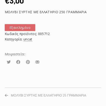
€
3,00
ΜΟΛΥΒΙ ΣΥΡΤΗΣ ΜΕ ΕΛΛΑΤΗΡΙΟ 250 ΓΡΑΜΜΑΡΙΑ
Εξαντλημένο
Κωδικός προϊόντος:
005712
Κατηγορία:
uncat
Μοιραστείτε:
Τουίτα
Μοιραστείτε
Μοιραστείτε
Μοιραστείτε
το
το
το
στο
στο
με
Facebook
Pinterest
email
ΜΟΛΥΒΙ ΣΥΡΤΗΣ ΜΕ ΕΛΛΑΤΗΡΙΟ 25 ΓΡΑΜΜΑΡΙΑ