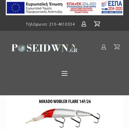
ΕΣΠΑ
2014-
2020
Τηλέφωνο:
210-4610334
Είδη
αλιείας
Poseidwnn.gr