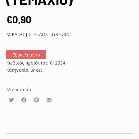
€
0,90
MIKADO JIG HEADS 5GR 6/0N
Εξαντλημένο
Κωδικός προϊόντος:
012334
Κατηγορία:
uncat
Μοιραστείτε:
Τουίτα
Μοιραστείτε
Μοιραστείτε
Μοιραστείτε
το
το
το
στο
στο
με
Facebook
Pinterest
email