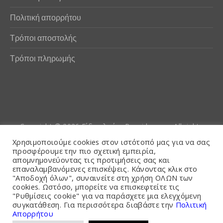
Πολιτική απορρήτου
Τρόποι αποστολής
Τρόποι πληρωμής
Copyright © 2026
Είδη αλιείας Poseidwnn.gr
. All rights
reserved. Powered by
PlexusCore
Χρησιμοποιούμε cookies στον ιστότοπό μας για να σας
προσφέρουμε την πιο σχετική εμπειρία,
απομνημονεύοντας τις προτιμήσεις σας και
Όροι και Προϋποθέσεις
επαναλαμβανόμενες επισκέψεις. Κάνοντας κλικ στο
"Αποδοχή όλων", συναινείτε στη χρήση ΟΛΩΝ των
cookies. Ωστόσο, μπορείτε να επισκεφτείτε τις
"Ρυθμίσεις cookie" για να παράσχετε μια ελεγχόμενη
συγκατάθεση. Για περισσότερα διαβάστε την
Πολιτική
Απορρήτου