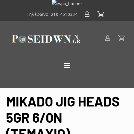
ΕΣΠΑ
2014-
Τηλέφωνο:
210-4610334
2020
Είδη
αλιείας
Poseidwnn.gr
MIKADO JIG HEADS
5GR 6/0N
(TEMAXIO)