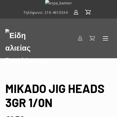
ΕΣΠΑ
2014-
Τηλέφωνο:
210-4610334
2020
Είδη
αλιείας
Poseidwnn.gr
MIKADO JIG HEADS
3GR 1/0N