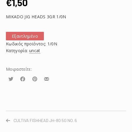
€
1,50
MIKADO JIG HEADS 3GR 1/0N
Εξαντλημένο
Κωδικός προϊόντος:
1/0N
Κατηγορία:
uncat
Μοιραστείτε:
Τουίτα
Μοιραστείτε
Μοιραστείτε
Μοιραστείτε
το
το
το
στο
στο
με
Facebook
Pinterest
email
CULTIVA FISHHEAD JH-80 5G NO. 6