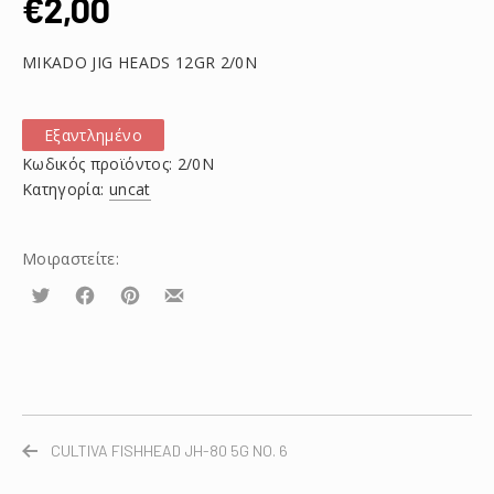
€
2,00
MIKADO JIG HEADS 12GR 2/0N
Εξαντλημένο
Κωδικός προϊόντος:
2/0N
Κατηγορία:
uncat
Μοιραστείτε:
Τουίτα
Μοιραστείτε
Μοιραστείτε
Μοιραστείτε
το
το
το
στο
στο
με
Facebook
Pinterest
email
CULTIVA FISHHEAD JH-80 5G NO. 6