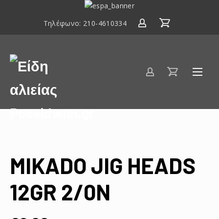
ΕΣΠΑ
2014-
Τηλέφωνο:
210-4610334
2020
Είδη
αλιείας
Poseidwnn.gr
MIKADO JIG HEADS
12GR 2/0N