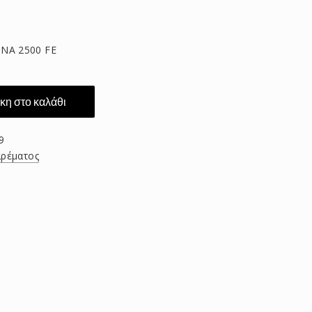
NA 2500 FE
η στο καλάθι
9
ρέματος
τείτε