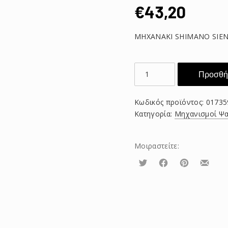
€
43,20
ΜΗΧΑΝΑΚΙ SHIMANO SIEN
ΜΗΧΑΝΑΚΙ
Προσθήκ
SHIMANO
SIENNA
Κωδικός προϊόντος:
01735
2500
Κατηγορία:
Μηχανισμοί Ψα
RE
ποσότητα
Μοιραστείτε:
Τουίτα
Μοιραστείτε
Μοιραστείτε
Μοιρασ
το
το
το
στο
στο
με
Facebook
Pinterest
email