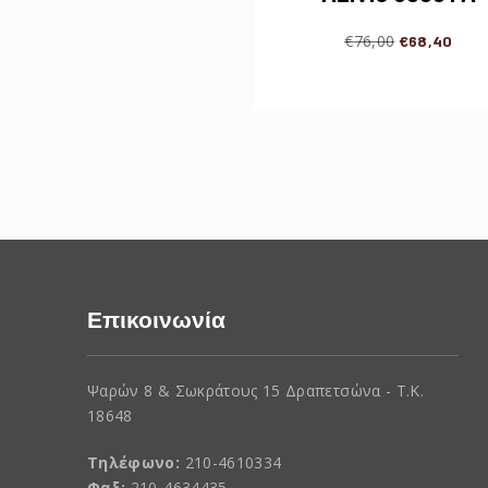
€
76,00
€
68,40
Επικοινωνία
Ψαρών 8 & Σωκράτους 15 Δραπετσώνα - Τ.Κ.
18648
Τηλέφωνο:
210-4610334
Φαξ:
210-4634435