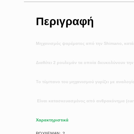
Περιγραφή
Μηχανισμός ψαρέματος από την Shimano, κατάλ
Διαθέτει 2 ρουλεμάν τα οποία διευκολύνουν την 
Το τύμπανο του μηχανισμού γυρίζει με αναλογί
Είναι κατασκευασμένος από ανθρακόνημα (carbo
Χαρακτηριστικά
ΡΟΥΛΕΜΑΝ: 2