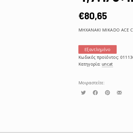
€
80,65
ΜΗΧΑΝΑΚΙ MIKADO ACE CA
Εξαντλημένο
Κωδικός προϊόντος:
01113
Κατηγορία:
uncat
Μοιραστείτε:
Τουίτα
Μοιραστείτε
Μοιραστείτε
Μοιρασ
το
το
το
στο
στο
με
Facebook
Pinterest
email