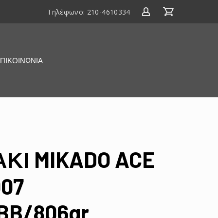
Τηλέφωνο:
210-4610334
ΠΙΚΟΙΝΩΝΙΑ
ΚΙ MIKADO ACE
007
1BB/806gr