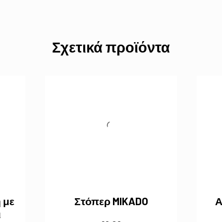
Σχετικά προϊόντα
 με
Στόπερ MIKADO
Α
ι