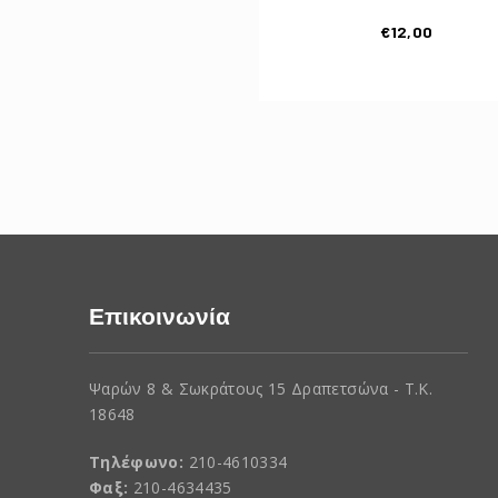
€
12,00
Επικοινωνία
Ψαρών 8 & Σωκράτους 15 Δραπετσώνα - Τ.Κ.
18648
Τηλέφωνο:
210-4610334
Φαξ:
210-4634435