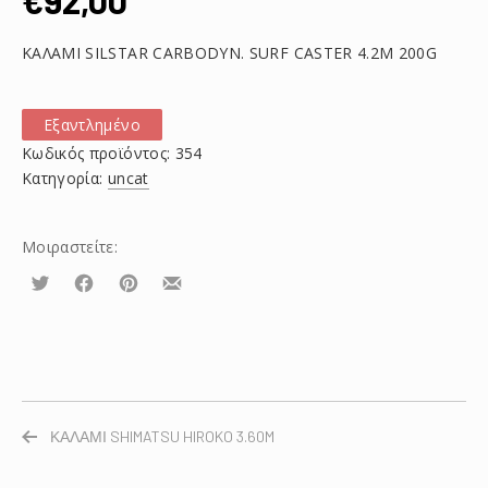
€
92,00
ΚΑΛΑΜΙ SILSTAR CARBODYN. SURF CASTER 4.2M 200G
Εξαντλημένο
Κωδικός προϊόντος:
354
Κατηγορία:
uncat
Μοιραστείτε:
Τουίτα
Μοιραστείτε
Μοιραστείτε
Μοιραστείτε
το
το
το
στο
στο
με
Facebook
Pinterest
email
ΚΑΛΑΜΙ SHIMATSU HIROKO 3.60M