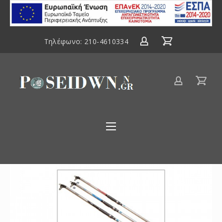
ΕΣΠΑ
2014-
2020
Τηλέφωνο:
210-4610334
Είδη
αλιείας
Poseidwnn.gr