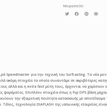
Μοιραστείτε:
Τουίτα
Μοιραστείτε
Μοιραστείτε
Μοιρασ
το
το
το
στο
στο
με
Facebook
Pinterest
email
ρά Speedmaster για την τεχνική του Surfcasting. Τα νέα μο
λλά ακόμη στοιχεία τα οποία συναντάμε σε ακριβότερες κατη
ους αλλά και η extra fast μύτη τους, έρχονται να χαρίσουν ε
ς ψαρέματος. Επιπλέον στοιχεία όπως η Fuji DPS βάση μηχαν
οδεικνύουν την εξαιρετική ποιότητα κατασκευής με αποτέλεσμ
. Τέλος, τεχνολογία DIAFLASH της ιαπωνικής εταιρείας είναι