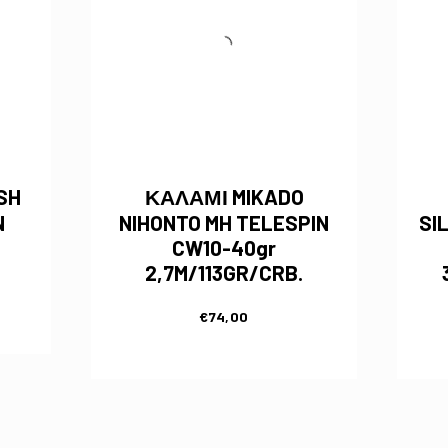
SH
ΚΑΛΑΜΙ MIKADO
N
NIHONTO MH TELESPIN
SI
CW10-40gr
2,7M/113GR/CRB.
€
74,00