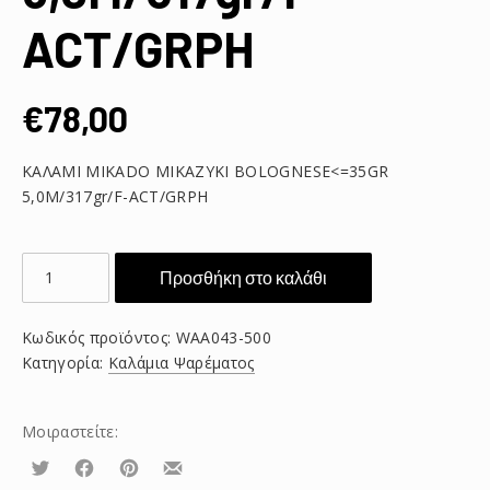
ACT/GRPH
€
78,00
ΚΑΛΑΜΙ MIKADO MIKAZYKI BOLOGNESE<=35GR
5,0M/317gr/F-ACT/GRPH
ΚΑΛΑΜΙ
Προσθήκη στο καλάθι
MIKADO
MIKAZYKI
Κωδικός προϊόντος:
WAA043-500
BOLOGNESE
Κατηγορία:
Καλάμια Ψαρέματος
ποσότητα
Μοιραστείτε:
Τουίτα
Μοιραστείτε
Μοιραστείτε
Μοιραστείτε
το
το
το