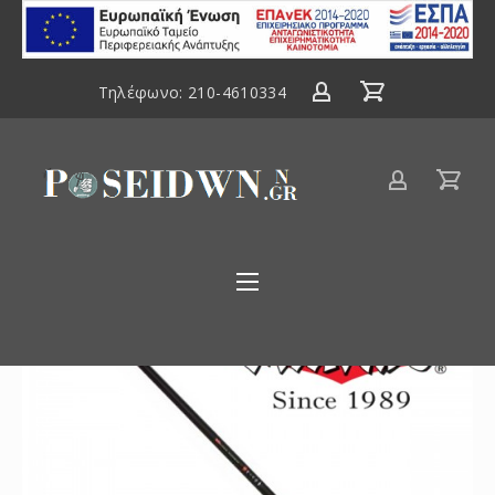
ΕΣΠΑ
2014-
2020
Τηλέφωνο:
210-4610334
Είδη
αλιείας
Poseidwnn.gr