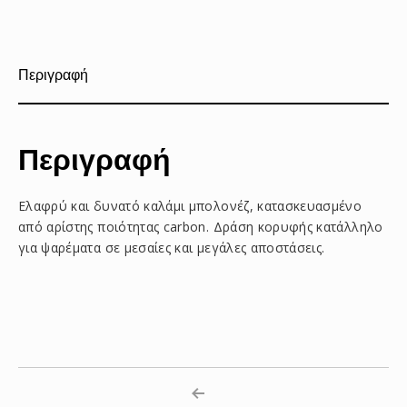
στο
στο
με
Facebook
Pinterest
email
Περιγραφή
Περιγραφή
Ελαφρύ και δυνατό καλάμι μπολονέζ, κατασκευασμένο
από αρίστης ποιότητας carbon. Δράση κορυφής κατάλληλο
για ψαρέματα σε μεσαίες και μεγάλες αποστάσεις.