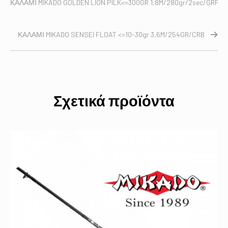
ΚΑΛΑΜΙ MIKADO GOLDEN LION PILK<=300GR 1,8M/280gr/2sec/GRPH
ΚΑΛΑΜΙ MIKADO SENSEI FLOAT <=10-30gr 3,6M/254GR/CRB
Σχετικά προϊόντα