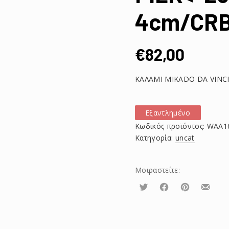
4cm/CR
€
82,00
ΚΑΛΑΜΙ MIKADO DA VINCI
Εξαντλημένο
Κωδικός προϊόντος:
WAA1
Κατηγορία:
uncat
Μοιραστείτε:
Τουίτα
Μοιραστείτε
Μοιραστείτε
Μοιρασ
το
το
το
στο
στο
με
Facebook
Pinterest
email