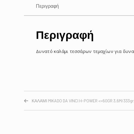
Περιγραφή
Περιγραφή
Δυνατό καλάμι τεσσάρων τεμαχίων για δυνα
ΚΑΛΑΜΙ MIKADO DA VINCI H-POWER <=60GR 3,6M/333gr