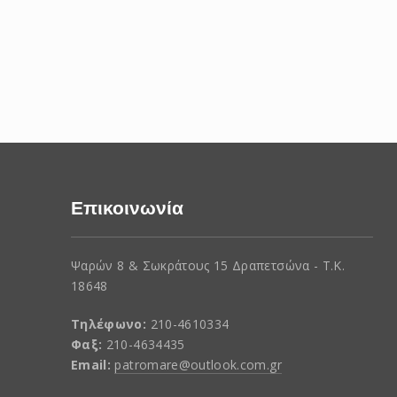
Επικοινωνία
Ψαρών 8 & Σωκράτους 15 Δραπετσώνα - Τ.Κ.
18648
Τηλέφωνο:
210-4610334
Φαξ:
210-4634435
Email:
patromare@outlook.com.gr