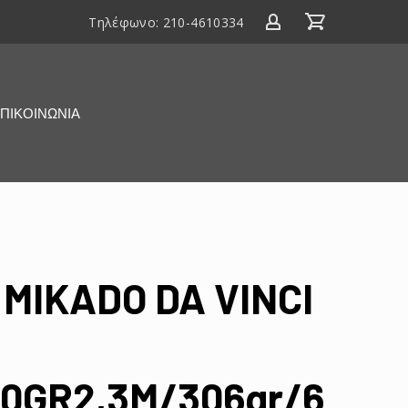
Τηλέφωνο:
210-4610334
ΠΙΚΟΙΝΩΝΙΑ
MIKADO DA VINCI
50GR2,3M/306gr/6