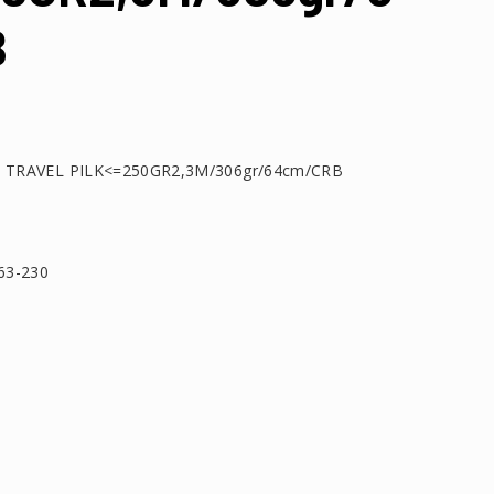
B
 TRAVEL PILK<=250GR2,3M/306gr/64cm/CRB
63-230
τείτε