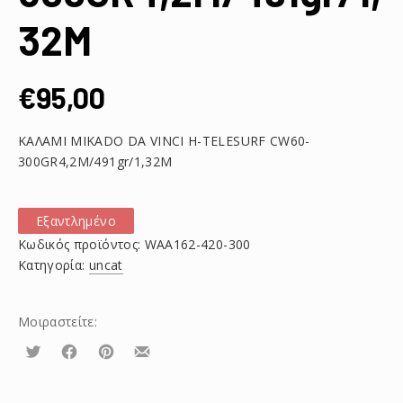
32M
€
95,00
ΚΑΛΑΜΙ MIKADO DA VINCI H-TELESURF CW60-
300GR4,2M/491gr/1,32M
Εξαντλημένο
Κωδικός προϊόντος:
WAA162-420-300
Κατηγορία:
uncat
Μοιραστείτε:
Τουίτα
Μοιραστείτε
Μοιραστείτε
Μοιραστείτε
το
το
το
στο
στο
με
Facebook
Pinterest
email