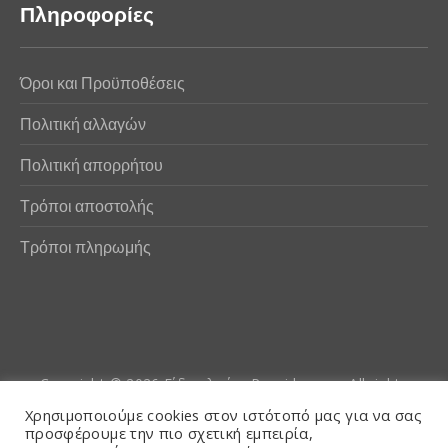
Πληροφορίες
Όροι και Προϋποθέσεις
Πολιτική αλλαγών
Πολιτική απορρήτου
Τρόποι αποστολής
Τρόποι πληρωμής
Copyright © 2026
Είδη αλιείας Poseidwnn.gr
. All rights
reserved. Powered by
PlexusCore
Χρησιμοποιούμε cookies στον ιστότοπό μας για να σας
προσφέρουμε την πιο σχετική εμπειρία,