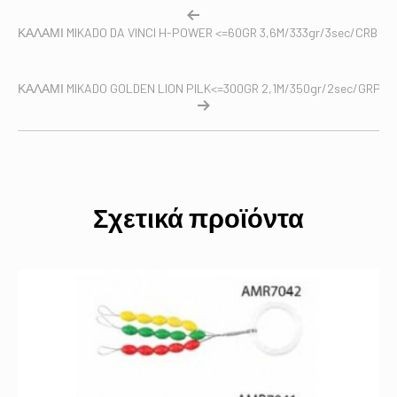
ΚΑΛΑΜΙ MIKADO DA VINCI H-POWER <=60GR 3,6M/333gr/3sec/CRB
ΚΑΛΑΜΙ MIKADO GOLDEN LION PILK<=300GR 2,1M/350gr/2sec/GRPH
Σχετικά προϊόντα