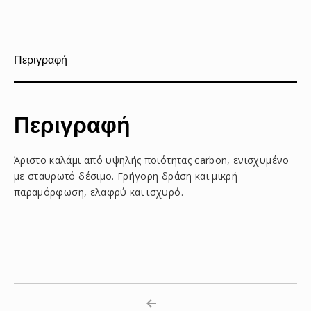
το
το
το
στο
στο
με
Facebook
Pinterest
email
Περιγραφή
Περιγραφή
Άριστο καλάμι από υψηλής ποιότητας carbon, ενισχυμένο
με σταυρωτό δέσιμο. Γρήγορη δράση και μικρή
παραμόρφωση, ελαφρύ και ισχυρό.