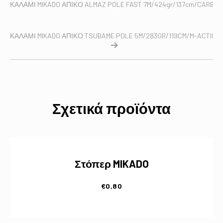
ΚΑΛΑΜΙ MIKADO ΑΠΙΚΟ ALMAZ POLE FAST 7M/424gr/137cm/CARBON
ΚΑΛΑΜΙ MIKADO ΑΠΙΚΟ TSUBAME POLE 5M/283GR/119CM/M-ACTION
Σχετικά προϊόντα
Στόπερ MIKADO
€
0,80