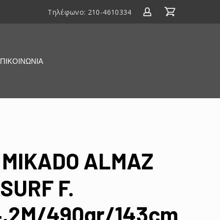
Τηλέφωνο:
210-4610334
ΠΙΚΟΙΝΩΝΙΑ
MIKADO ALMAZ
SURF F.
4,2M/490gr/143cm