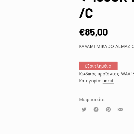
/C
€
85,00
ΚΑΛΑΜΙ MIKADO ALMAZ CL
Εξαντλημένο
Κωδικός προϊόντος:
WAA19
Κατηγορία:
uncat
Μοιραστείτε:
Τουίτα
Μοιραστείτε
Μοιραστείτε
Μοιρασ
το
το
το
στο
στο
με
Facebook
Pinterest
email