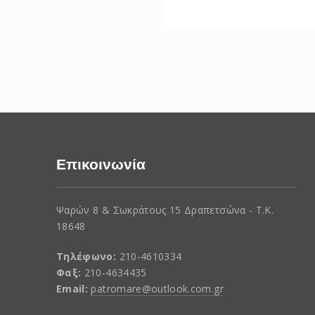
Επικοινωνία
Ψαρών 8 & Σωκράτους 15 Δραπετσώνα - Τ.Κ.
18648
Τηλέφωνο:
210-4610334
Φαξ:
210-4634435
Email:
patromare@outlook.com.gr