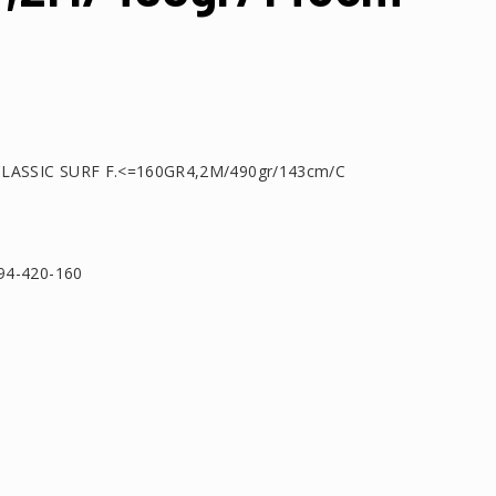
ASSIC SURF F.<=160GR4,2M/490gr/143cm/C
4-420-160
τείτε