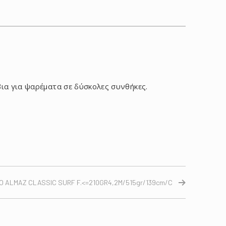
βια για ψαρέματα σε δύσκολες συνθήκες.
O ALMAZ CLASSIC SURF F.<=210GR4,2M/515gr/139cm/C