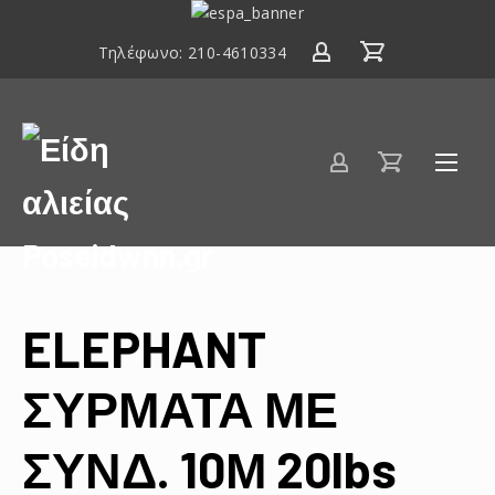
ΕΣΠΑ
2014-
Τηλέφωνο:
210-4610334
2020
Είδη
αλιείας
Poseidwnn.gr
ELEPHANT
ΣΥΡΜΑΤΑ ΜΕ
ΣΥΝΔ. 10Μ 20lbs