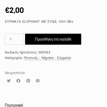
€
2,00
ΣΥΡΜΑΤΑ ELEPHANT ΜΕ ΣΥΝΔ. 10m 5lbs
ELEPHANT
Προσθήκη στο καλάθι
ΣΥΡΜΑΤΑ
ΜΕ
Κωδικός προϊόντος:
000563
ΣΥΝΔ.
Κατηγορία:
Πετονιές - Νήματα - Σύρματα
10Μ
20lbs
ποσότητα
Μοιραστείτε:
Τουίτα
Μοιραστείτε
Μοιραστείτε
Μοιραστείτε
το
το
το
στο
στο
με
Facebook
Pinterest
email
Περιγραφή