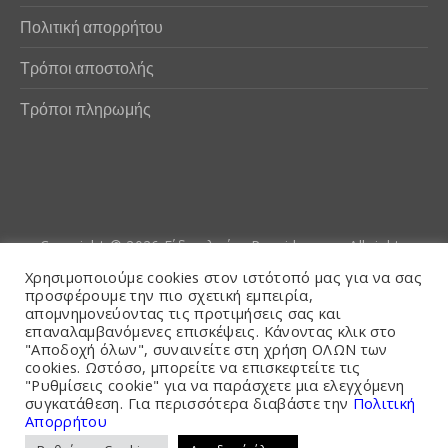
Πολιτική απορρήτου
Τρόποι αποστολής
Τρόποι πληρωμής
Copyright © 2026
Είδη αλιείας Poseidwnn.gr
. All rights
reserved. Powered by
PlexusCore
Χρησιμοποιούμε cookies στον ιστότοπό μας για να σας
προσφέρουμε την πιο σχετική εμπειρία,
απομνημονεύοντας τις προτιμήσεις σας και
Όροι και Προϋποθέσεις
επαναλαμβανόμενες επισκέψεις. Κάνοντας κλικ στο
"Αποδοχή όλων", συναινείτε στη χρήση ΟΛΩΝ των
cookies. Ωστόσο, μπορείτε να επισκεφτείτε τις
"Ρυθμίσεις cookie" για να παράσχετε μια ελεγχόμενη
συγκατάθεση. Για περισσότερα διαβάστε την
Πολιτική
Απορρήτου