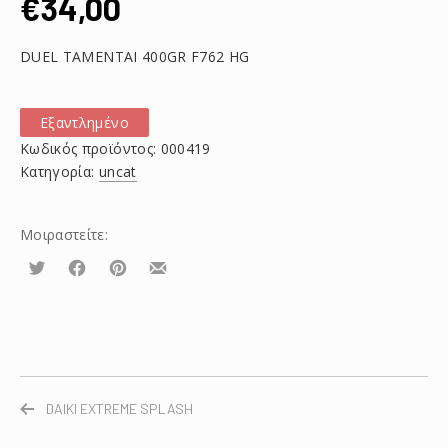
€
34,00
DUEL TAMENTAI 400GR F762 HG
Εξαντλημένο
Κωδικός προϊόντος:
000419
Κατηγορία:
uncat
Μοιραστείτε:
Τουίτα
Μοιραστείτε
Μοιραστείτε
Μοιραστείτε
το
το
το
στο
στο
με
Facebook
Pinterest
email
DAIKI EXTREME SPLASH