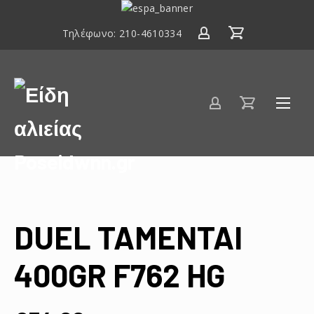
ΕΣΠΑ
2014-
Τηλέφωνο:
210-4610334
2020
Είδη
αλιείας
Poseidwnn.gr
DUEL TAMENTAI
400GR F762 HG