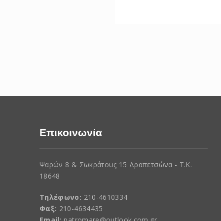
Επικοινωνία
Ψαρών 8 & Σωκράτους 15 Δραπετσώνα - Τ.Κ.
18648
Τηλέφωνο:
210-4610334
Φαξ:
210-4634435
Email:
patromare@outlook.com.gr