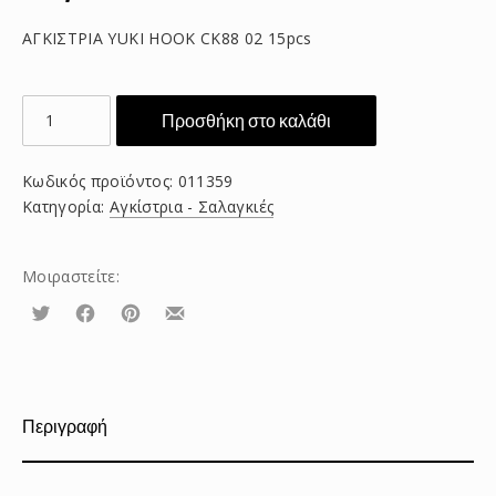
ΑΓΚΙΣΤΡΙΑ YUKI HOOK CK88 02 15pcs
ΑΓΚΙΣΤΡΙΑ
Προσθήκη στο καλάθι
YUKI
HOOK
Κωδικός προϊόντος:
011359
CK88
Κατηγορία:
Αγκίστρια - Σαλαγκιές
02
15pcs
ποσότητα
Μοιραστείτε:
Τουίτα
Μοιραστείτε
Μοιραστείτε
Μοιραστείτε
το
το
το
στο
στο
με
Facebook
Pinterest
email
Περιγραφή