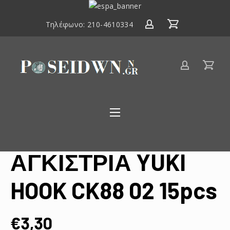
ΕΣΠΑ
2014-
Τηλέφωνο:
210-4610334
2020
Είδη
αλιείας
Poseidwnn.gr
ΑΓΚΙΣΤΡΙΑ YUKI
HOOK CK88 02 15pcs
€
3,30