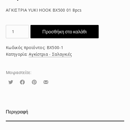
ΑΓΚΙΣΤΡΙΑ YUKI HOOK BX500 01 8pcs
ΑΓΚΙΣΤΡΙΑ
Προσθήκη στο καλάθι
YUKI
HOOK
Κωδικός προϊόντος:
BX500-1
BX500
Κατηγορία:
Αγκίστρια - Σαλαγκιές
01
8pcs
ποσότητα
Μοιραστείτε:
Τουίτα
Μοιραστείτε
Μοιραστείτε
Μοιραστείτε
το
το
το
στο
στο
με
Facebook
Pinterest
email
Περιγραφή