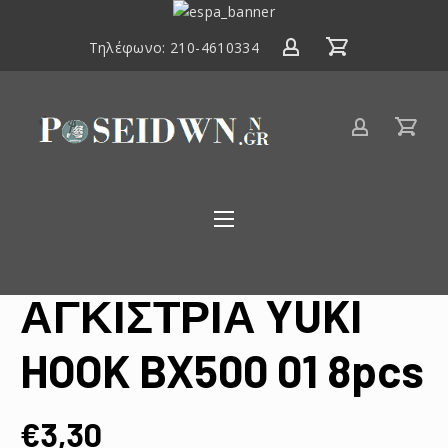
ΕΣΠΑ
2014-
Τηλέφωνο:
210-4610334
2020
Είδη
αλιείας
Poseidwnn.gr
ΑΓΚΙΣΤΡΙΑ YUKI
HOOK BX500 01 8pcs
€
3,30