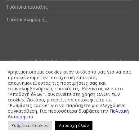
Τρόποι αποστολής
Τρόποι πληρωμής
Copyright © 2026
Είδη αλιείας Poseidwnn.gr
. All rights
reserved. Powered by
PlexusCore
Χρησιμοποιούμε cookies στον ιστότοπό μας για να σας
προσφέρουμε την πιο σχετική εμπειρία,
απομνημονεύοντας τις προτιμήσεις σας και
Όροι και Προϋποθέσεις
επαναλαμβανόμενες επισκέψεις. Κάνοντας κλικ στο
"Αποδοχή όλων", συναινείτε στη χρήση ΟΛΩΝ των
cookies. Ωστόσο, μπορείτε να επισκεφτείτε τις
"Ρυθμίσεις cookie" για να παράσχετε μια ελεγχόμενη
συγκατάθεση. Για περισσότερα διαβάστε την
Πολιτική
Απορρήτου
Ρυθμίσεις Cookies
Αποδοχή όλων