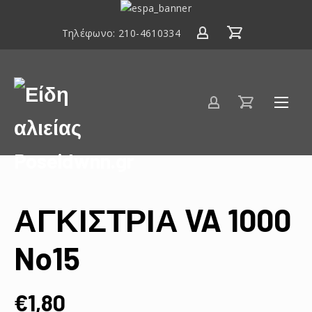
ΕΣΠΑ
2014-
Τηλέφωνο:
210-4610334
2020
Είδη
αλιείας
Poseidwnn.gr
ΑΓΚΙΣΤΡΙΑ VA 1000
No15
€
1,80