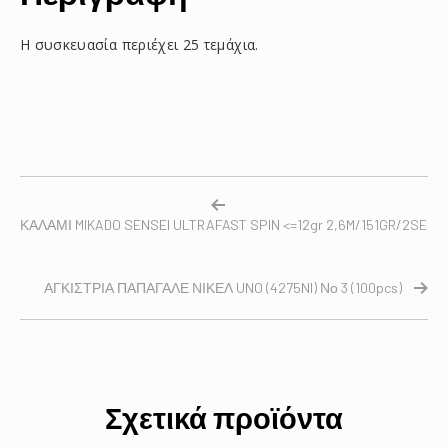
Η συσκευασία περιέχει 25 τεμάχια.
ΚΑΛΑΜΙ MIKADO SENSEI ULTRAFAST SPIN <=12gr 2,6M/151GR/2SEC/
ΑΓΚΙΣΤΡΙΑ ΠΑΠΑΓΑΛΕ ΝΙΚΕΛ UNO (4275NI) Νο 3 (100pcs)
Σχετικά προϊόντα