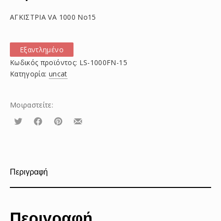
ΑΓΚΙΣΤΡΙΑ VA 1000 No15
Εξαντλημένο
Κωδικός προϊόντος:
LS-1000FN-15
Κατηγορία:
uncat
Μοιραστείτε:
Τουίτα
Μοιραστείτε
Μοιραστείτε
Μοιραστείτε
το
το
το
στο
στο
με
Facebook
Pinterest
email
Περιγραφή
Περιγραφή