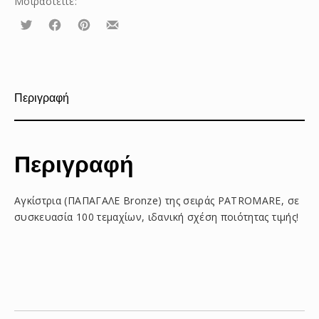
Μοιραστείτε:
Τουίτα
Μοιραστείτε
Μοιραστείτε
Μοιραστείτε
το
το
το
στο
στο
με
Facebook
Pinterest
email
Περιγραφή
Περιγραφή
Αγκίστρια (ΠΑΠΑΓΑΛΕ Bronze) της σειράς PATROMARE, σε
συσκευασία 100 τεμαχίων, ιδανική σχέση ποιότητας τιμής!