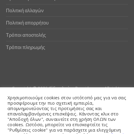
Πολιτική αλλαγών
Πολιτική απορρήτου
Τρόποι αποστολής
Τρόποι πληρωμής
Copyright © 2026
Είδη αλιείας Poseidwnn.gr
. All rights
reserved. Powered by
PlexusCore
Χρησιμοποιούμε cookies στον ιστότοπό μας για να σας
προσφέρουμε την πιο σχετική εμπειρία,
απομνημονεύοντας τις προτιμήσεις σας και
Όροι και Προϋποθέσεις
επαναλαμβανόμενες επισκέψεις. Κάνοντας κλικ στο
"Αποδοχή όλων", συναινείτε στη χρήση ΟΛΩΝ των
cookies. Ωστόσο, μπορείτε να επισκεφτείτε τις
"Ρυθμίσεις cookie" για να παράσχετε μια ελεγχόμενη