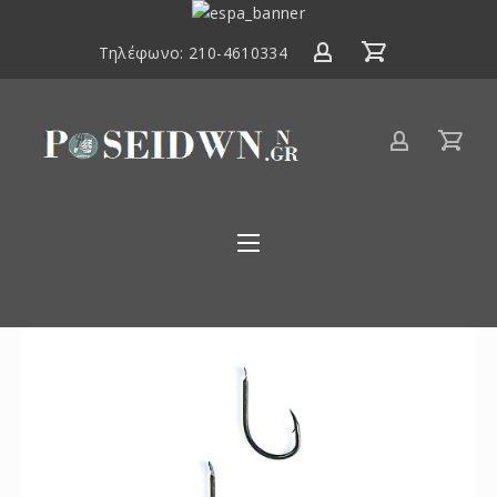
ΕΣΠΑ
2014-
Τηλέφωνο:
210-4610334
2020
Είδη
αλιείας
Poseidwnn.gr