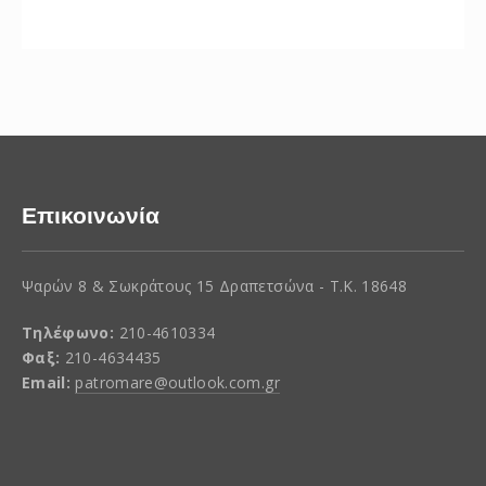
Επικοινωνία
Ψαρών 8 & Σωκράτους 15 Δραπετσώνα - Τ.Κ. 18648
Τηλέφωνο:
210-4610334
Φαξ:
210-4634435
Email:
patromare@outlook.com.gr