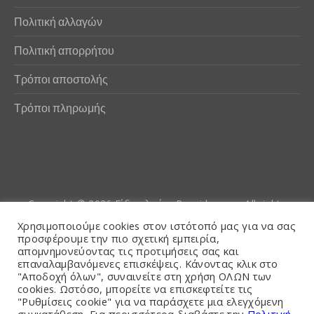
Πολιτική αλλαγών
Πολιτική απορρήτου
Τρόποι αποστολής
Τρόποι πληρωμής
Copyright © 2026
Είδη αλιείας Poseidwnn.gr
. All rights
reserved. Powered by
PlexusCore
Χρησιμοποιούμε cookies στον ιστότοπό μας για να σας
προσφέρουμε την πιο σχετική εμπειρία,
απομνημονεύοντας τις προτιμήσεις σας και
Όροι και Προϋποθέσεις
επαναλαμβανόμενες επισκέψεις. Κάνοντας κλικ στο
"Αποδοχή όλων", συναινείτε στη χρήση ΟΛΩΝ των
cookies. Ωστόσο, μπορείτε να επισκεφτείτε τις
"Ρυθμίσεις cookie" για να παράσχετε μια ελεγχόμενη
συγκατάθεση. Για περισσότερα διαβάστε την
Πολιτική