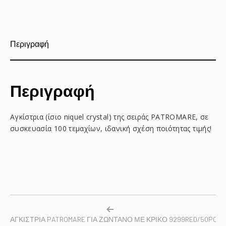
το
το
το
στο
στο
με
Facebook
Pinterest
email
Περιγραφή
Περιγραφή
Αγκίστρια (ίσιο niquel crystal) της σειράς PATROMARE, σε
συσκευασία 100 τεμαχίων, ιδανική σχέση ποιότητας τιμής!
ΑΓΚΙΣΤΡΙΑ PATROMARE ΓΙΑ ΖΩΝΤΑΝΟ ΜΕ ΚΡΙΚΟ 9299RED/50PCS/