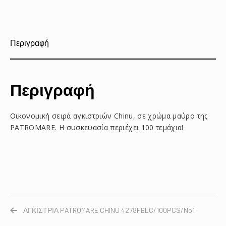
στο
στο
με
Facebook
Pinterest
email
Περιγραφή
Περιγραφή
Οικονομική σειρά αγκιστριών Chinu, σε χρώμα μαύρο της
PATROMARE. Η συσκευασία περιέχει 100 τεμάχια!
ΑΓΚΙΣΤΡΙΑ PATROMARE CHINU 4278FBLC/100PCS/No1