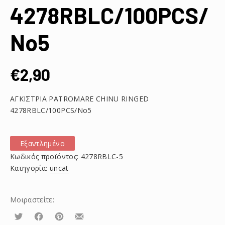
4278RBLC/100PCS/
No5
€
2,90
ΑΓΚΙΣΤΡΙΑ PATROMARE CHINU RINGED
4278RBLC/100PCS/No5
Εξαντλημένο
Κωδικός προϊόντος:
4278RBLC-5
Κατηγορία:
uncat
Μοιραστείτε:
Τουίτα
Μοιραστείτε
Μοιραστείτε
Μοιραστείτε
το
το
το