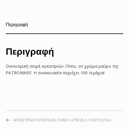
στο
στο
με
Facebook
Pinterest
email
Περιγραφή
Περιγραφή
Οικονομική σειρά αγκιστριών Chinu, σε χρώμα μαύρο της
PATROMARE. Η συσκευασία περιέχει 100 τεμάχια!
ΑΓΚΙΣΤΡΙΑ PATROMARE CHINU 4278FBLC/100PCS/No1