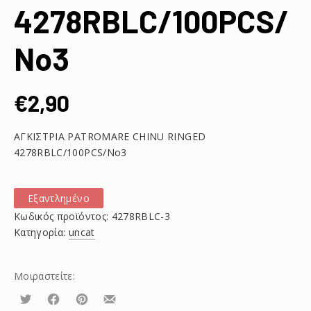
4278RBLC/100PCS/
No3
€
2,90
ΑΓΚΙΣΤΡΙΑ PATROMARE CHINU RINGED
4278RBLC/100PCS/No3
Εξαντλημένο
Κωδικός προϊόντος:
4278RBLC-3
Κατηγορία:
uncat
Μοιραστείτε:
Τουίτα
Μοιραστείτε
Μοιραστείτε
Μοιραστείτε
το
το
το