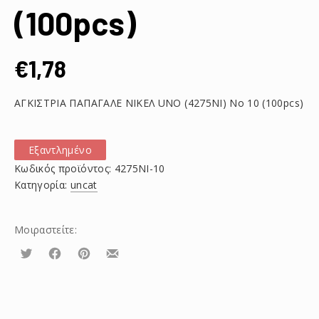
(100pcs)
€
1,78
ΑΓΚΙΣΤΡΙΑ ΠΑΠΑΓΑΛΕ ΝΙΚΕΛ UNO (4275NI) Νο 10 (100pcs)
Εξαντλημένο
Κωδικός προϊόντος:
4275NI-10
Κατηγορία:
uncat
Μοιραστείτε:
Τουίτα
Μοιραστείτε
Μοιραστείτε
Μοιραστείτε
το
το
το
στο
στο
με
Facebook
Pinterest
email