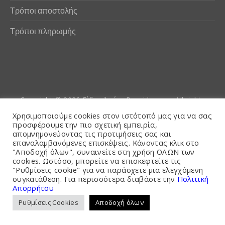
Τρόποι αποστολής
Τρόποι πληρωμής
Copyright © 2026
Είδη αλιείας Poseidwnn.gr
. All rights
reserved. Powered by
PlexusCore
Χρησιμοποιούμε cookies στον ιστότοπό μας για να σας
προσφέρουμε την πιο σχετική εμπειρία,
απομνημονεύοντας τις προτιμήσεις σας και
Όροι και Προϋποθέσεις
επαναλαμβανόμενες επισκέψεις. Κάνοντας κλικ στο
"Αποδοχή όλων", συναινείτε στη χρήση ΟΛΩΝ των
cookies. Ωστόσο, μπορείτε να επισκεφτείτε τις
"Ρυθμίσεις cookie" για να παράσχετε μια ελεγχόμενη
συγκατάθεση. Για περισσότερα διαβάστε την
Πολιτική
Απορρήτου
Ρυθμίσεις Cookies
Αποδοχή όλων