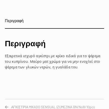
στο
στο
με
Facebook
Pinterest
email
Περιγραφή
Περιγραφή
Εξαιρετικά ισχυρό αγκίστρι με κρίκο ειδικά για το ψάρεμα
του κυπρίνου. Μαύρο ματ χρώμα για να μην ενοχλεί στο
ψάρεμα των γλυκών νερών, η γυαλάδα του.
ΑΓΚΙΣΤΡΙΑ MIKADO SENSUAL IZUMEZINA BN/No8/10pcs