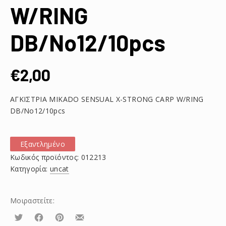
W/RING
DB/No12/10pcs
€
2,00
ΑΓΚΙΣΤΡΙΑ MIKADO SENSUAL X-STRONG CARP W/RING
DB/No12/10pcs
Εξαντλημένο
Κωδικός προϊόντος:
012213
Κατηγορία:
uncat
Μοιραστείτε:
Τουίτα
Μοιραστείτε
Μοιραστείτε
Μοιραστείτε
το
το
το