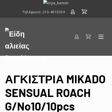
ΕΣΠΑ
2014-
Τηλέφωνο:
210-4610334
2020
Είδη
αλιείας
Poseidwnn.gr
ΑΓΚΙΣΤΡΙΑ MIKADO
SENSUAL ROACH
G/No10/10pcs