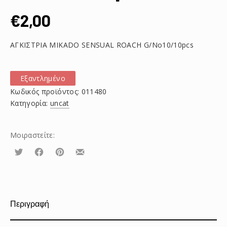
€
2,00
ΑΓΚΙΣΤΡΙΑ MIKADO SENSUAL ROACH G/No10/10pcs
Εξαντλημένο
Κωδικός προϊόντος:
011480
Κατηγορία:
uncat
Μοιραστείτε:
Τουίτα
Μοιραστείτε
Μοιραστείτε
Μοιραστείτε
το
το
το
στο
στο
με
Facebook
Pinterest
email
Περιγραφή