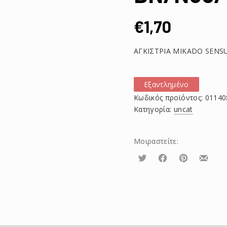
€
1,70
ΑΓΚΙΣΤΡΙΑ MIKADO SENS
Εξαντλημένο
Κωδικός προϊόντος:
01140
Κατηγορία:
uncat
Μοιραστείτε:
Τουίτα
Μοιραστείτε
Μοιραστείτε
Μοιρασ
το
το
το
στο
στο
με
Facebook
Pinterest
email