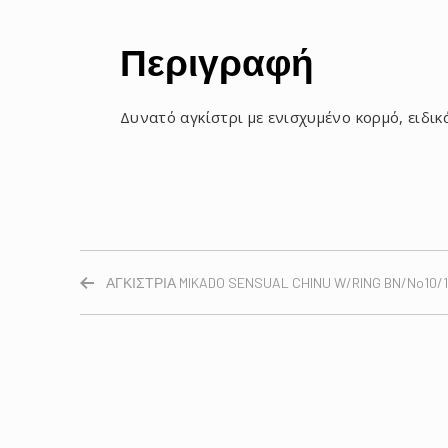
Περιγραφή
Δυνατό αγκίστρι με ενισχυμένο κορμό, ειδι
ΑΓΚΙΣΤΡΙΑ MIKADO SENSUAL CHINU W/RING BN/No10/