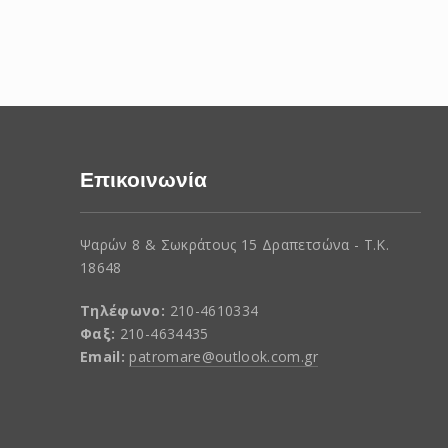
Επικοινωνία
Ψαρών 8 & Σωκράτους 15 Δραπετσώνα - Τ.Κ.
18648
Τηλέφωνο:
210-4610334
Φαξ:
210-4634435
Email:
patromare@outlook.com.gr