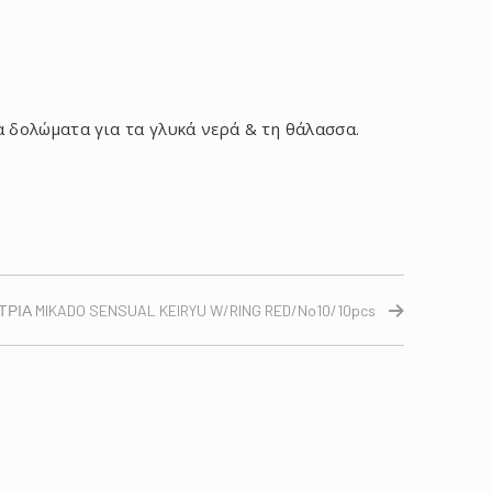
α δολώματα για τα γλυκά νερά & τη θάλασσα.
ΤΡΙΑ MIKADO SENSUAL KEIRYU W/RING RED/No10/10pcs