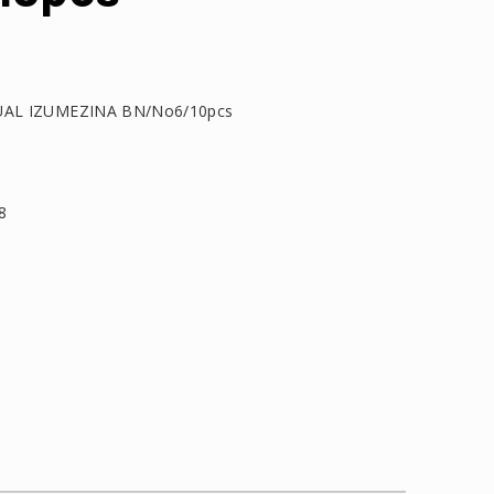
UAL IZUMEZINA BN/No6/10pcs
8
τείτε