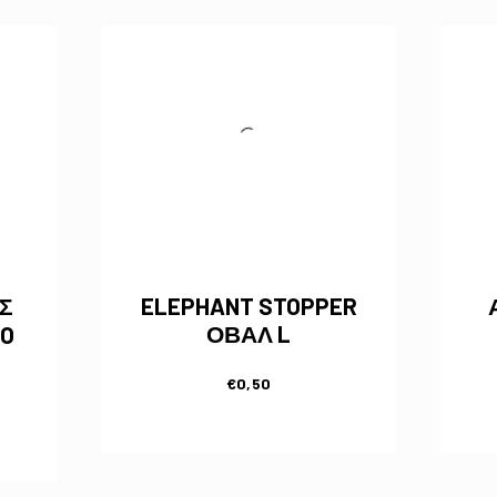
Σ
ELEPHANT STOPPER
ΟΒΑΛ L
O
€
0,50