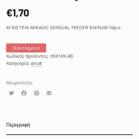
€
1,70
ΑΓΚΙΣΤΡΙΑ MIKADO SENSUAL FEEDER BN/No8/10pcs
Εξαντλημένο
Κωδικός προϊόντος:
HS9109-8B
Κατηγορία:
uncat
Μοιραστείτε:
Τουίτα
Μοιραστείτε
Μοιραστείτε
Μοιραστείτε
το
το
το
στο
στο
με
Facebook
Pinterest
email
Περιγραφή