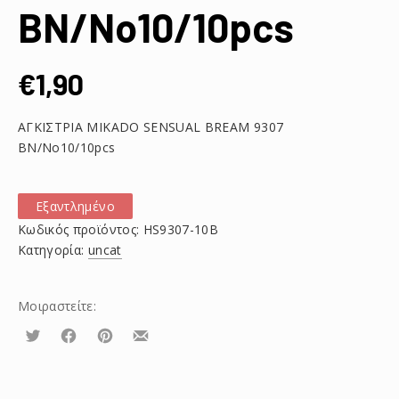
BN/No10/10pcs
€
1,90
ΑΓΚΙΣΤΡΙΑ MIKADO SENSUAL BREAM 9307
BN/No10/10pcs
Εξαντλημένο
Κωδικός προϊόντος:
HS9307-10B
Κατηγορία:
uncat
Μοιραστείτε:
Τουίτα
Μοιραστείτε
Μοιραστείτε
Μοιραστείτε
το
το
το
στο
στο
με
Facebook
Pinterest
email