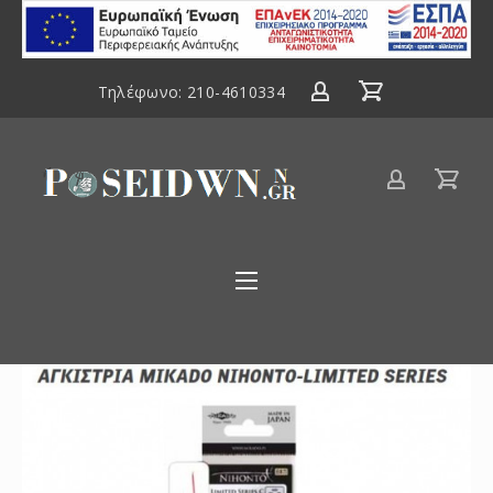
ΕΣΠΑ
2014-
2020
Τηλέφωνο:
210-4610334
Είδη
αλιείας
Poseidwnn.gr