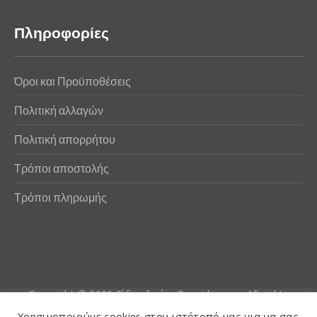
Πληροφορίες
Όροι και Προϋποθέσεις
Πολιτική αλλαγών
Πολιτική απορρήτου
Τρόποι αποστολής
Τρόποι πληρωμής
Copyright © 2026
Είδη αλιείας Poseidwnn.gr
. All rights
reserved. Powered by
PlexusCore
Χρησιμοποιούμε cookies στον ιστότοπό μας για να σας