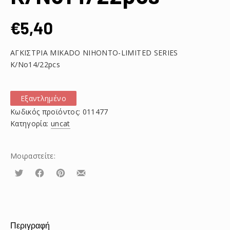
€
5,40
ΑΓΚΙΣΤΡΙΑ MIKADO NIHONTO-LIMITED SERIES
K/No14/22pcs
Εξαντλημένο
Κωδικός προϊόντος:
011477
Κατηγορία:
uncat
Μοιραστείτε:
Τουίτα
Μοιραστείτε
Μοιραστείτε
Μοιραστείτε
το
το
το
στο
στο
με
Facebook
Pinterest
email
Περιγραφή