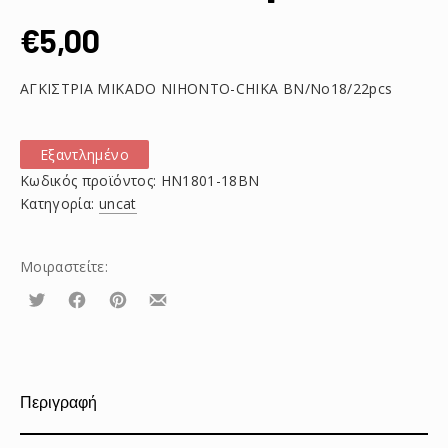
€
5,00
ΑΓΚΙΣΤΡΙΑ MIKADO NIHONTO-CHIKA BN/No18/22pcs
Εξαντλημένο
Κωδικός προϊόντος:
HN1801-18BN
Κατηγορία:
uncat
Μοιραστείτε:
Τουίτα
Μοιραστείτε
Μοιραστείτε
Μοιραστείτε
το
το
το
στο
στο
με
Facebook
Pinterest
email
Περιγραφή