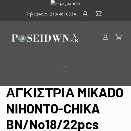
ΕΣΠΑ
2014-
Τηλέφωνο:
210-4610334
2020
Είδη
αλιείας
Poseidwnn.gr
ΑΓΚΙΣΤΡΙΑ MIKADO
NIHONTO-CHIKA
BN/No18/22pcs