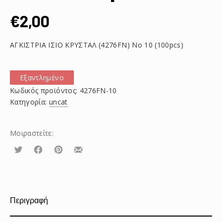
€
2,00
ΑΓΚΙΣΤΡΙΑ ΙΣΙΟ ΚΡΥΣΤΑΛ (4276FN) Νο 10 (100pcs)
Εξαντλημένο
Κωδικός προϊόντος:
4276FN-10
Κατηγορία:
uncat
Μοιραστείτε:
Τουίτα
Μοιραστείτε
Μοιραστείτε
Μοιραστείτε
το
το
το
στο
στο
με
Facebook
Pinterest
email
Περιγραφή