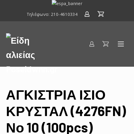
ΕΣΠΑ
2014-
Τηλέφωνο:
210-4610334
2020
Είδη
αλιείας
Poseidwnn.gr
ΑΓΚΙΣΤΡΙΑ ΙΣΙΟ
ΚΡΥΣΤΑΛ (4276FN)
Νο 10 (100pcs)