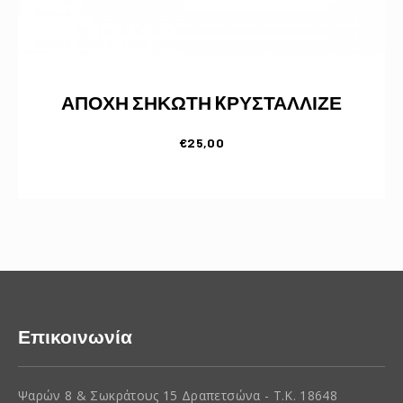
ΑΠΟΧΗ ΣΗΚΩΤΗ KΡΥΣΤΑΛΛΙΖΕ
€
25,00
Επικοινωνία
Ψαρών 8 & Σωκράτους 15 Δραπετσώνα - Τ.Κ. 18648