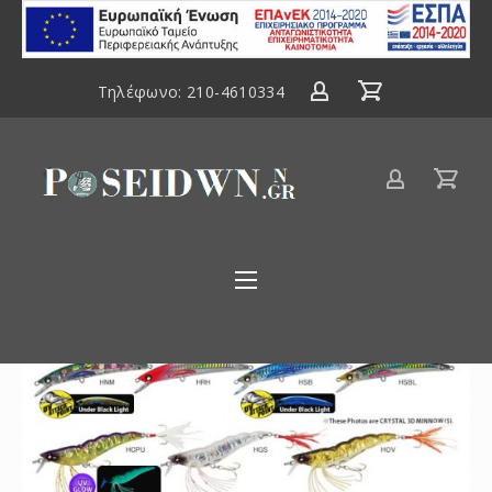
ΕΣΠΑ
2014-
2020
Τηλέφωνο:
210-4610334
Είδη
αλιείας
Poseidwnn.gr