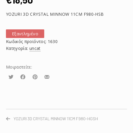
YOZURI 3D CRYSTAL MINNOW 11CM F980-HSB
Εξαντλημένο
Κωδικός προϊόντος:
1630
Κατηγορία:
uncat
Μοιραστείτε:
Τουίτα
Μοιραστείτε
Μοιραστείτε
Μοιραστείτε
το
το
το
στο
στο
με
Facebook
Pinterest
email
YOZURI 3D CRYSTAL MINNOW 11CM F980-HGSH